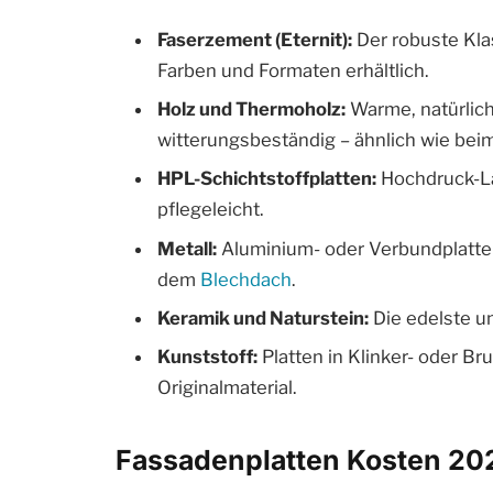
Faserzement (Eternit):
Der robuste Klas
Farben und Formaten erhältlich.
Holz und Thermoholz:
Warme, natürlich
witterungsbeständig – ähnlich wie bei
HPL-Schichtstoffplatten:
Hochdruck-Lam
pflegeleicht.
Metall:
Aluminium- oder Verbundplatten
dem
Blechdach
.
Keramik und Naturstein:
Die edelste un
Kunststoff:
Platten in Klinker- oder Bru
Originalmaterial.
Fassadenplatten Kosten 20