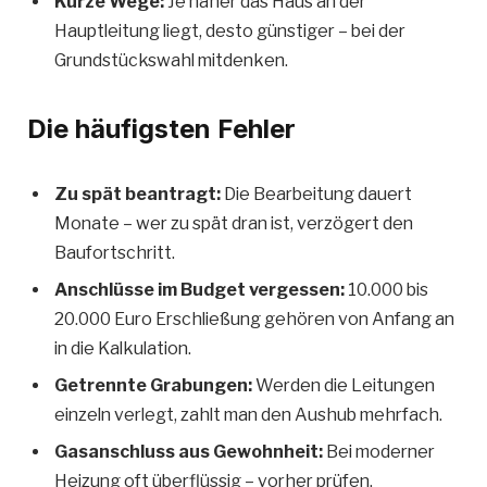
Kurze Wege:
Je näher das Haus an der
Hauptleitung liegt, desto günstiger – bei der
Grundstückswahl mitdenken.
Die häufigsten Fehler
Zu spät beantragt:
Die Bearbeitung dauert
Monate – wer zu spät dran ist, verzögert den
Baufortschritt.
Anschlüsse im Budget vergessen:
10.000 bis
20.000 Euro Erschließung gehören von Anfang an
in die Kalkulation.
Getrennte Grabungen:
Werden die Leitungen
einzeln verlegt, zahlt man den Aushub mehrfach.
Gasanschluss aus Gewohnheit:
Bei moderner
Heizung oft überflüssig – vorher prüfen.